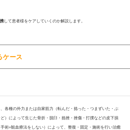
携
して患者様をケアしていくのか解説します。
るケース
に、各種の外力または自家筋力（転んだ・捻った・つまずいた・ぶ
など）によって生じた骨折・脱臼・捻挫・挫傷・打撲などの皮下損
手術=観血療法をしない）によって、整復・固定・施術を行い治癒