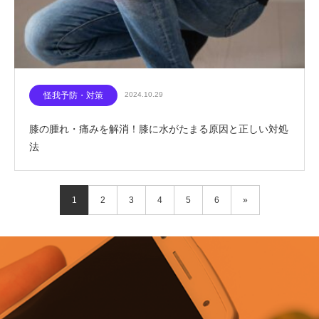
怪我予防・対策
2024.10.29
膝の腫れ・痛みを解消！膝に水がたまる原因と正しい対処
法
1
2
3
4
5
6
»